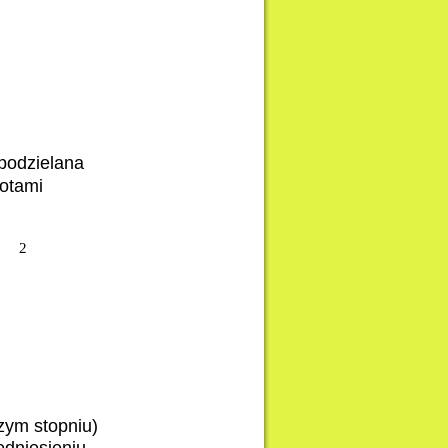
podzielana
totami
2
zym stopniu)