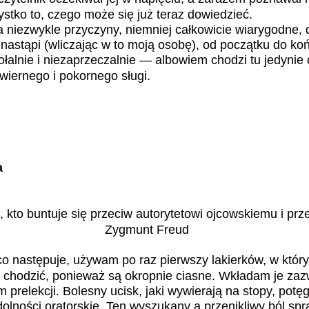
tko to, czego może się już teraz dowiedzieć.
 niezwykle przyczyny, niemniej całkowicie wiarygodne, 
 nastąpi (wliczając w to moją osobę), od początku do ko
alnie i niezaprzeczalnie — albowiem chodzi tu jedynie 
iernego i pokornego sługi.
a
, kto buntuje się przeciw autorytetowi ojcowskiemu i pr
Zygmunt Freud
co następuje, używam po raz pierwszy lakierków, w który
 chodzić, ponieważ są okropnie ciasne. Wkładam je zaz
 prelekcji. Bolesny ucisk, jaki wywierają na stopy, potę
olności oratorskie. Ten wyszukany a przenikliwy ból spr