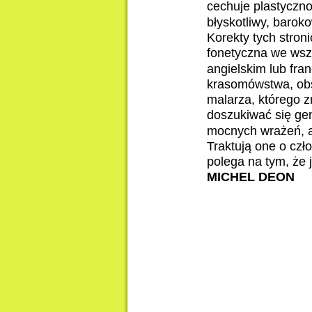
cechuje plastycznoś
błyskotliwy, barok
Korekty tych stron
fonetyczna we wszy
angielskim lub fra
krasomówstwa, obs
malarza, którego z
doszukiwać się gen
mocnych wrażeń, a 
Traktują one o czł
polega na tym, że j
MICHEL DEON