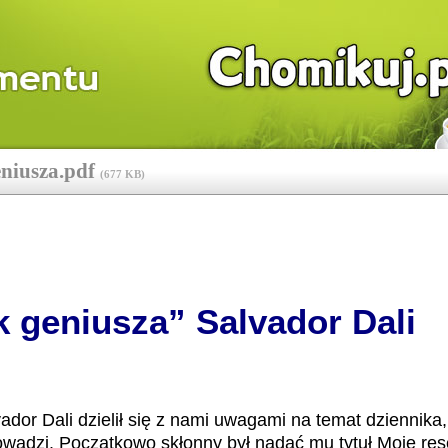
eniusza.pdf
(
677 KB
)
k geniusza” Salvador Dali
vador Dali dzielił się z nami uwagami na temat dziennika,
owadzi. Początkowo skłonny był nadać mu tytuł Moje res