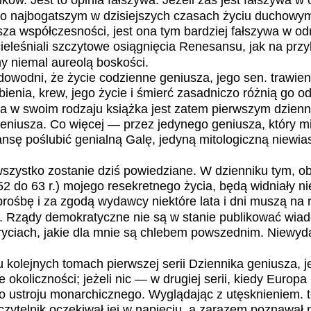
ków. Jest to opinia fałszywa. Jeżeli zaś jest fałszywa w 
 o najbogatszym w dzisiejszych czasach życiu duchowym
a współczesności, jest ona tym bardziej fałszywa w od
cieleśniali szczytowe osiągnięcia Renesansu, jak na przy
y niemal aureolą boskości.
dowodni, że życie codzienne geniusza, jego sen. trawien
ienia, krew, jego życie i śmierć zasadniczo różnią go od
na w swoim rodzaju książka jest zatem pierwszym dzien
eniusza. Co więcej — przez jedynego geniusza, który mi
nsę poślubić genialną Galę, jedyną mitologiczną niewia
wszystko zostanie dziś powiedziane. W dzienniku tym, 
 52 do 63 r.) mojego resekretnego życia, będą widniały n
prośbę i za zgodą wydawcy niektóre lata i dni muszą na 
. Rządy demokratyczne nie są w stanie publikować wia
ryciach, jakie dla mnie są chlebem powszednim. Niewyd
 kolejnych tomach pierwszej serii Dziennika geniusza, jeś
 okoliczności; jeżeli nic — w drugiej serii, kiedy Europa
 ustroju monarchicznego. Wyglądając z utęsknieniem. te
czytelnik oczekiwał jej w napięciu, a zarazem poznawał 