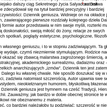
niejako dalszy ciąg Sekretnego życia Salyadora Dali
1
autorstwa
 zdecydował się na tytuł bardziej precyzyjny i bardziej
zywistości: Dziennik geniusza. Widnieje on na okładce
, zawierającego pierwsze rozdziały kolejnego dzieła D
formie autor przedstawia w nim swoje myśli, rozterki m
 doskonałości, swoją miłość do żony, relacje ze swych
 spotkań, poglądy estetyczne, psychologiczne, filozofic
m własnego geniuszu, i to w stopniu zadziwiającym. Ta g
się wydaje, czymś niezmiernie stymulującym. Rodzice na
ł okazać się zbawcą malarstwa zagrożonego śmiercią, a
strakcyjnej, akademickiego surrealizmu, dadaizmu oraz
elkich anarchizujących „izmów”. Dziennik ten jest zat
 Dalego ku własnej chwale. Nie sposób doszukać się w
i, zadziwia natomiast szczerością. Autor ujawnia swe s
stydem, nieokiełznanym humorem, błyskotliwą błazena
, Dziennik geniusza jest hymnem na cześć Tradycji, Hiera
rchii. Zauważmy, jak bardzo w dobie obecnej stronice te
ikowi nie obeznanemu z materia.
ć, co bardziej należałoby tu podziwiać: szczerość w ni