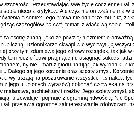
w szczerości. Przedstawiając swe życie codzienne Dali 
a sobie nieco z krytyków. Ale czyż nie on właśnie ma w
ówienia o sobie? Tego prawa nie odbierze mu nikt, zwł
ędząc szczegółów na swój temat. z właściwą sobie inteli
t za osobę znaną, jako że powziął niezmiernie odważną 
ą publiczną. Dziennikarze skwapliwie wychwytują wszystk
iej przy tym zdumiewa jego zdrowy rozsądek, tak jak w
iedy to młodzieńcowi pragnącemu osiągnąć sukces radzi
mpanem, by nie umarł z głodu harując jak wyrobnik. Z ko
we u Dalego są jego korzenie oraz szósty zmysł. Korzenie
skąd wyruszają na poszukiwanie wszystkich „smakowitych
m z jego ulubionych wyrazów) dokonań człowieka na prz
w malarstwa, architektury i rzeźby. Jego szósty zmysł, s
niają, przewiduje i pojmuje z ogromną łatwością. Nie Sp
e Dali przejawia ogromne zainteresowanie zdobyczami n