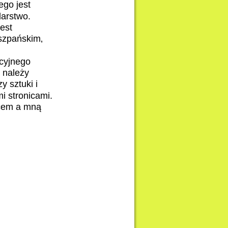
ego jest
larstwo.
jest
iszpańskim‚
,
ucyjnego
 należy
y sztuki i
i stronicami.
ńcem a mną