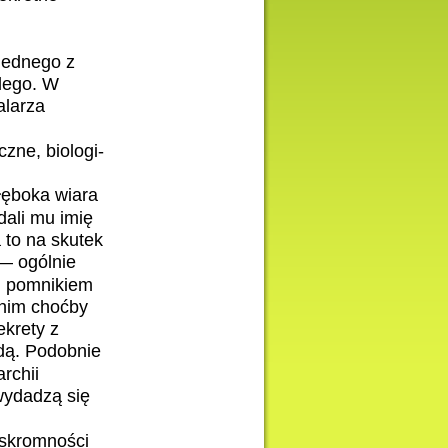
 jednego z
alego. W
alarza
zne, biologi-
łęboka wiara
dali mu imię
 to na skutek
 — ogólnie
em pomnikiem
 nim choćby
ekrety z
dą. Podobnie
rchii
 wydadzą się
eskromności