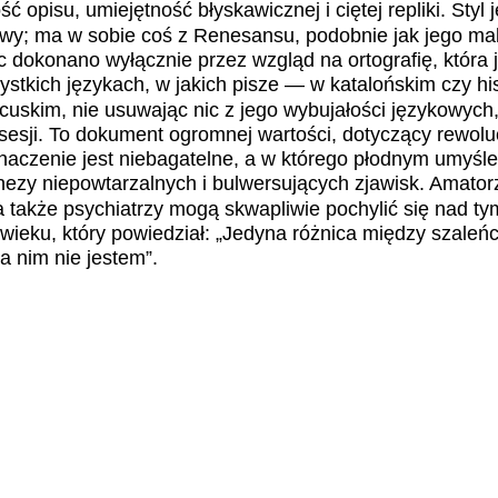
ć opisu, umiejętność błyskawicznej i ciętej repliki. Styl j
owy; ma w sobie coś z Renesansu, podobnie jak jego ma
ic dokonano wyłącznie przez wzgląd na ortografię, która 
stkich językach, w jakich pisze — w katalońskim czy h
ncuskim, nie usuwając nic z jego wybujałości językowych
esji. To dokument ogromnej wartości, dotyczący rewol
naczenie jest niebagatelne, a w którego płodnym umyśle
ezy niepowtarzalnych i bulwersujących zjawisk. Amatorz
także psychiatrzy mogą skwapliwie pochylić się nad tym
owieku, który powiedział: „Jedyna różnica między szale
a nim nie jestem”.