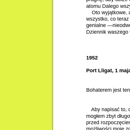
atomu Dalego wszys
Oto wyjątkowe, a
wszystko, co teraz
genialne —nieodwoł
Dziennik waszego w
1952
Port Lligat, 1 maj
Bohaterem jest ten
Aby napisać to, 
mogłem zbyt długo
przed rozpoczęciem
możliwości moje zd