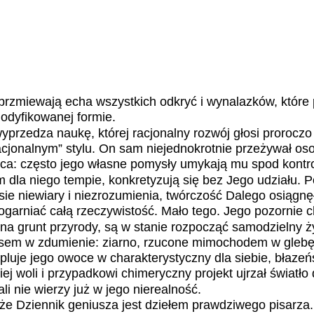
brzmiewają echa wszystkich odkryć i wynalazków, które 
modyfikowanej formie.
wyprzedza naukę, której racjonalny rozwój głosi prorocz
cjonalnym” stylu. On sam niejednokrotnie przeżywał os
ca: często jego własne pomysły umykają mu spod kontro
 dla niego tempie, konkretyzują się bez Jego udziału. P
e niewiary i niezrozumienia, twórczość Dalego osiągnę
ogarniać całą rzeczywistość. Mało tego. Jego pozornie 
 na grunt przyrody, są w stanie rozpocząć samodzielny ż
sem w zdumienie: ziarno, rzucone mimochodem w glebę
pluje jego owoce w charakterystyczny dla siebie, błazeń
ej woli i przypadkowi chimeryczny projekt ujrzał światło
Dali nie wierzy już w jego nierealność.
że Dziennik geniusza jest dziełem prawdziwego pisarza