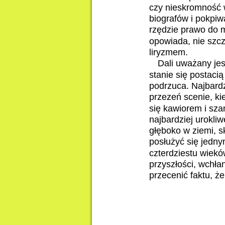
czy nieskromność 
biografów i pokpiw
rzędzie prawo do m
opowiada, nie szcz
liryzmem.
Dali uważany jes
stanie się postaci
podrzuca. Najbardz
przezeń scenie, k
się kawiorem i sza
najbardziej urokli
głęboko w ziemi, 
posłużyć się jedny
czterdziestu wiekó
przyszłości, wchła
przecenić faktu, ż