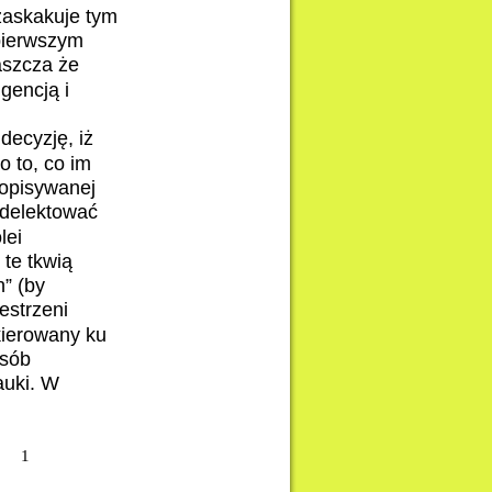
zaskakuje tym
 pierwszym
aszcza że
gencją i
decyzję, iż
o to, co im
 opisywanej
 delektować
lei
 te tkwią
” (by
estrzeni
kierowany ku
osób
auki. W
1