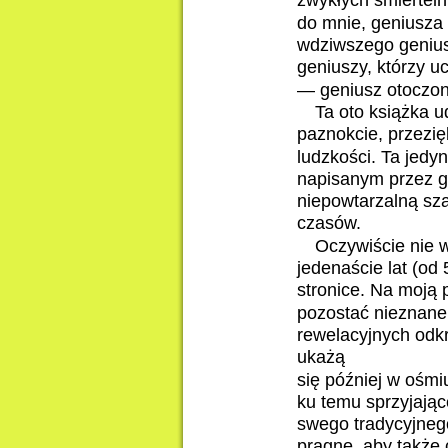
zwykłych śmiertelni
do mnie, geniusza
wdziwszego geniusz
geniuszy, którzy u
— geniusz otoczon
Ta oto książka u
paznokcie, przezięb
ludzkości. Ta jedy
napisanym przez g
niepowtarzalną sza
czasów.
Oczywiście nie 
jedenaście lat (od
stronice. Na moją 
pozostać nieznane
rewelacyjnych odk
ukażą
się później w ośmiu
ku temu sprzyjające
swego tradycyjnego
pragnę, aby także 