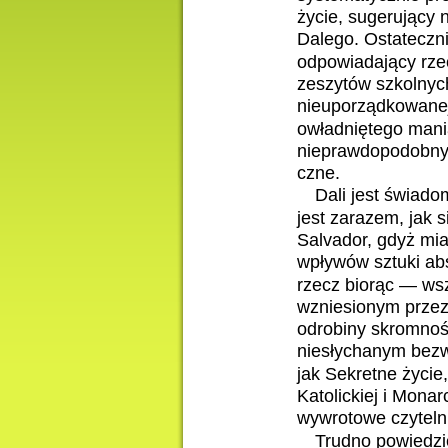
życie, sugerujący 
Dalego. Ostatecznie
odpowiadający rzec
zeszytów szkolnych
nieuporządkowanej 
owładniętego manią
nieprawdopodobnych
czne.
Dali jest świado
jest zarazem, jak 
Salvador, gdyż mia
wpływów sztuki ab
rzecz biorąc — wsz
wzniesionym przez
odrobiny skromnośc
niesłychanym bezw
jak Sekretne życie
Katolickiej i Mona
wywrotowe czyteln
Trudno powiedzie