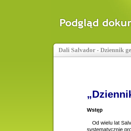
Dali Salvador - Dziennik g
„Dzienni
Wstęp
Od wielu lat Sal
systematycznie pr