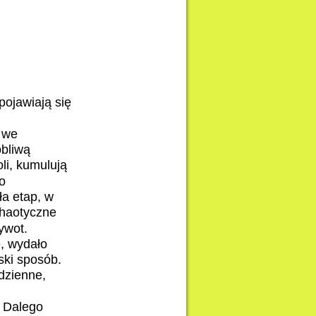
pojawiają się
o we
obliwą
li, kumulują
o
ła etap, w
chaotyczne
ywot.
, wydało
ski sposób.
 dzienne,
. Dalego