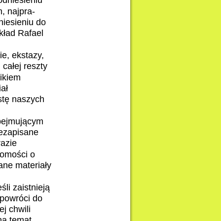
odniesieniu
, najpra-
niesieniu do
kład Rafael
ie, ekstazy,
 całej reszty
nikiem
ał
stę naszych
obejmującym
iezapisane
razie
domości o
ane materiały
li zaistnieją
 powróci do
j chwili
na temat