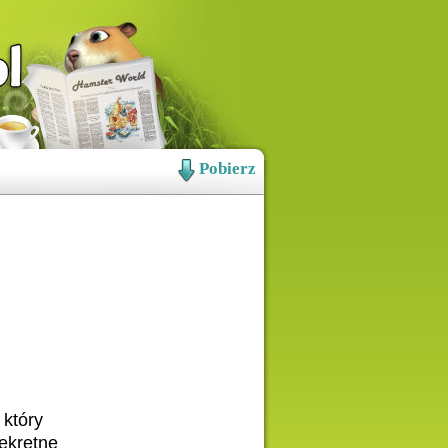
Pobierz
 który
ekretne