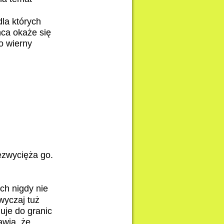
dla których
ńca okaże się
o wierny
zezwycięża go.
ch nigdy nie
wyczaj tuż
guje do granic
awia, że